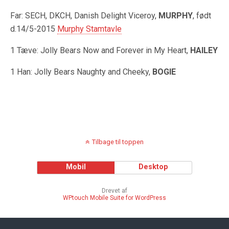
Far: SECH, DKCH, Danish Delight Viceroy,
MURPHY
, født
d.14/5-2015
Murphy Stamtavle
1 Tæve: Jolly Bears Now and Forever in My Heart,
HAILEY
1 Han: Jolly Bears Naughty and Cheeky,
BOGIE
Tilbage til toppen
Mobil
Desktop
Drevet af
WPtouch Mobile Suite for WordPress