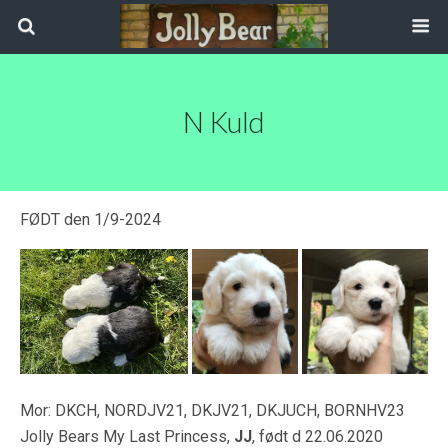
N Kuld
FØDT den 1/9-2024
Mor: DKCH, NORDJV21, DKJV21, DKJUCH, BORNHV23
Jolly Bears My Last Princess,
JJ
, født d 22.06.2020