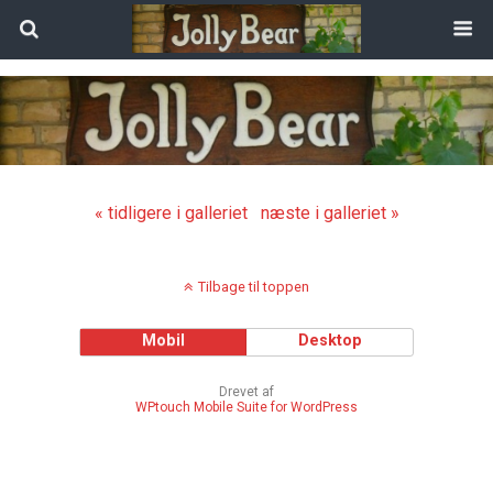
« tidligere i galleriet
næste i galleriet »
Tilbage til toppen
Mobil
Desktop
Drevet af
WPtouch Mobile Suite for WordPress