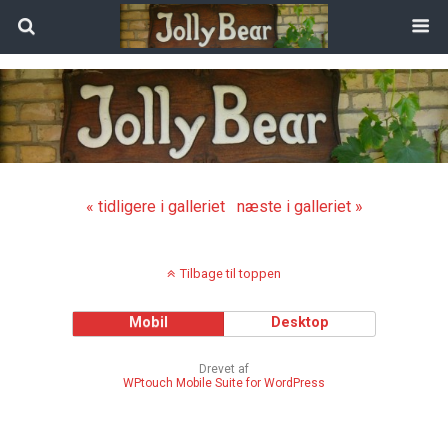
« tidligere i galleriet
næste i galleriet »
Tilbage til toppen
Mobil
Desktop
Drevet af
WPtouch Mobile Suite for WordPress