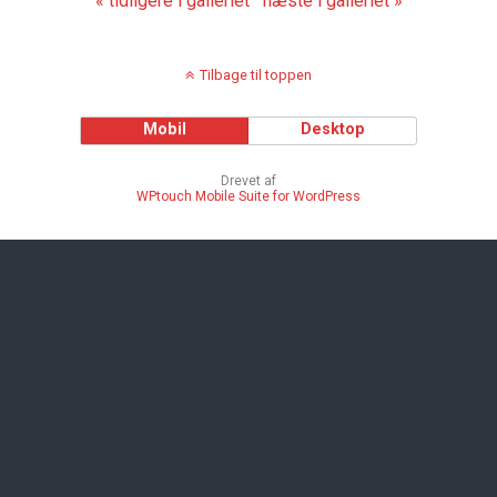
« tidligere i galleriet
næste i galleriet »
Tilbage til toppen
Mobil
Desktop
Drevet af
WPtouch Mobile Suite for WordPress