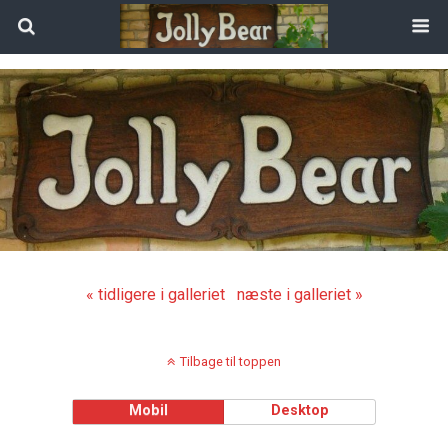
« tidligere i galleriet
næste i galleriet »
Tilbage til toppen
Mobil
Desktop